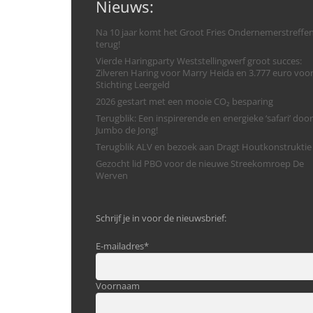
Nieuws:
Na 10 jaar komt het Groot Fries Ondernemerstreffe
terug!
Vierde Haringparty Weststellingwerf groot succes:
Zilveren Haring voor Marry Heida en 3.777 euro voo
Stichting Leergeld
2026 gestart met een mooie CO₂ besparing
Terugblik: Een inspirerende en energieke ‘safari’ door
Jumbo de Jong!
Terugblik ALV en bezoek aan Dragt Houtkonstruktie
Gezocht lid PBO voor de nieuwe Streekomroep De
Werven
Schrijf je in voor de nieuwsbrief:
E-mailadres
*
Voornaam