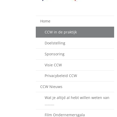
Home
CCW in de praktijk
Doelstelling
Sponsoring
Visie CCW
Privacybeleid CCW
CCW Nieuws
Wat je altijd al hebt willen weten van
……….
Film Ondernemersgala