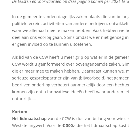
De teksten en voorwaarden op deze pagina komen per 2026 te ve
In de gemeente vinden dagelijks zaken plaats die van belan
politiek terrein, activiteiten van andere bedrijven, ontwikk
waar we allemaal mee te maken hebben. Vaak hebben we het
deel aan ons voorbij gaan. Soms omdat we er niet genoeg 
er geen invloed op te kunnen uitoefenen.
Als lid van de CCW heeft u meer grip op wat er in de gemee
CCW wordt u geïnformeerd over bovengenoemde zaken. Sim
die er meer mee te maken hebben. Daarnaast kunnen we, me
serieuze gesprekspartner zijn van (bijvoorbeeld) het gemee
bedrijven onderling verbetert aanmerkelijk door een hechter
kunnen zijn dat u innovatieve ideeën heeft waar anderen 
natuurlijk…..
Kortom
Het
lidmaatschap
van de CCW is dus van belang voor wie se
Weststellingwerf. Voor de
€ 300,-
die het lidmaatschap kost 