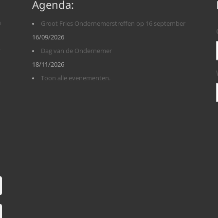
Agenda:
n
Groot Fries Ondernemerstreffen op 16 september
16/09/2026
r
Dag van de Ondernemer
18/11/2026
Toon alle evenementen.