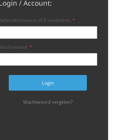
Login / Account:
Gebruikersnaam of E-mailadres
*
Wachtwoord
*
Wachtwoord vergeten?