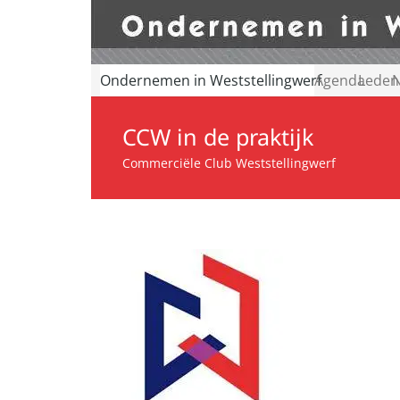
Ondernemen in Weststellingwerf
Agenda
Leden
N
CCW in de praktijk
Commerciële Club Weststellingwerf