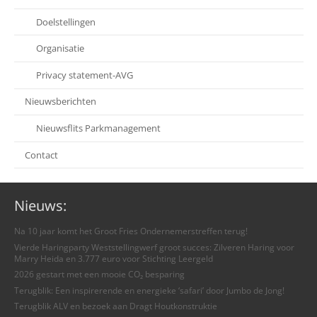
Doelstellingen
Organisatie
Privacy statement-AVG
Nieuwsberichten
Nieuwsflits Parkmanagement
Contact
Nieuws:
Na 10 jaar komt het Groot Fries Ondernemerstreffen terug!
Vierde Haringparty Weststellingwerf groot succes: Zilveren Haring voor
Marry Heida en 3.777 euro voor Stichting Leergeld
2026 gestart met een mooie CO₂ besparing
Terugblik: Een inspirerende en energieke ‘safari’ door Jumbo de Jong!
Terugblik ALV en bezoek aan Dragt Houtkonstruktie