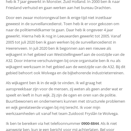
heb ik 7 jaar gewerkt in Monster, Zuid Holland. In 2000 ben ik naar
Friesland verhuisd en gaan werken aan het bureau Drachten.
Door een zwaar motorongeval ben ik enige tijd niet inzetbaar
geweest in de surveillancedienst. Toen heb ik er voor gekozen om
naar de politiemeldkamer te gaan. Daar heb ik ongeveer 4 jaar
gewerkt. Hierna heb ik nog in Leeuwarden gewerkt tot 2005. Vanaf
2005 tot juli 2020 ben ik gaan werken bij de surveillancedienst in
Heerenveen. In juli 2020 ben ik begonnen aan een nieuwe als
wijkagent in het gebied van Weststellingwerf aan de oostzijde van de
A32. Door interne verschuivingen bij onze organisatie ben ik nu als
wijkagent werkzaam in het gebied aan de westzijde van de A32. Bij dit
gebied behoort ook Wolvega en de bijbehorende industrieterreinen.
Als wijkagent ben ik in de wijk te vinden. Ik wil graag het
aanspreekbaar zijn voor de mensen, zij weten als geen ander wat er
speelt en leeft in hun wijk. Zij zijn de ogen en oren van de politie.
Buurtbewoners en ondernemers kunnen met structurele problemen
en wijk gerelateerde vragen bij mij terecht. Ik voer mijn
werkzaamheden uit vanaf het team Zuidoost Fryslân te Wolvega.
Ik ben te bereiken via het telefoonnummer
0900-8844
. Als ik niet
aanwezig ben, kun je een bericht voor mij achterlaten. Bel voor