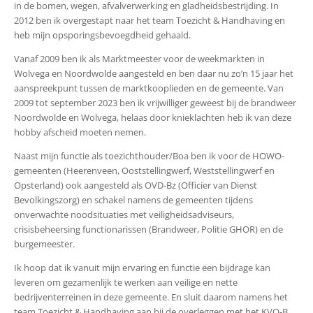
in de bomen, wegen, afvalverwerking en gladheidsbestrijding. In
2012 ben ik overgestapt naar het team Toezicht & Handhaving en
heb mijn opsporingsbevoegdheid gehaald.
Vanaf 2009 ben ik als Marktmeester voor de weekmarkten in
Wolvega en Noordwolde aangesteld en ben daar nu zo’n 15 jaar het
aanspreekpunt tussen de marktkooplieden en de gemeente. Van
2009 tot september 2023 ben ik vrijwilliger geweest bij de brandweer
Noordwolde en Wolvega, helaas door knieklachten heb ik van deze
hobby afscheid moeten nemen.
Naast mijn functie als toezichthouder/Boa ben ik voor de HOWO-
gemeenten (Heerenveen, Ooststellingwerf, Weststellingwerf en
Opsterland) ook aangesteld als OVD-Bz (Officier van Dienst
Bevolkingszorg) en schakel namens de gemeenten tijdens
onverwachte noodsituaties met veiligheidsadviseurs,
crisisbeheersing functionarissen (Brandweer, Politie GHOR) en de
burgemeester.
Ik hoop dat ik vanuit mijn ervaring en functie een bijdrage kan
leveren om gezamenlijk te werken aan veilige en nette
bedrijventerreinen in deze gemeente. En sluit daarom namens het
team Toezicht & Handhaving aan bij de overleggen met het KVO-B