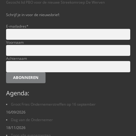
Gezocht lid PBO voor de nieuwe Streekomroep De Werven
Schrijf je in voor de nieuwsbrief:
E-mailadres
*
Voornaam
Achternaam
ABONNEREN
Agenda:
Groot Fries Ondernemerstreffen op 16 september
16/09/2026
Dag van de Ondernemer
18/11/2026
Toon alle evenementen.